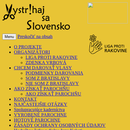
VystrihajSaSlovensko
Preskočiť na obsah
Menu
O PROJEKTE
ORGANIZÁTORI
LIGA PROTI RAKOVINE
ZDENKA VRBOVÁ
CHCEM DAROVAŤ VLASY
PODMIENKY DAROVANIA
SOM Z BRATISLAVY
NIE SOM Z BRATISLAVY
AKO ZÍSKAŤ PAROCHŇU
AKO ZÍSKAŤ PAROCHŇU
KONTAKT
NAJČASTEJŠIE OTÁZKY
Spolupracujúce kaderníctva
VYROBENÉ PAROCHNE
HOTOVÉ PAROCHNE
ZÁSADY OCHRANY OSOBNÝCH ÚDAJOV