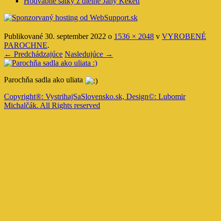
Hodvábne šatky z dielne Jany Keketi
Publikované
30. september 2022
o
1536 × 2048
v
VYROBENÉ
PAROCHNE
.
← Predchádzajúce
Nasledujúce →
Parochňa sadla ako uliata
Copyright®: VystrihajSaSlovensko.sk, Design©: Lubomir
Michalčák. All Rights reserved