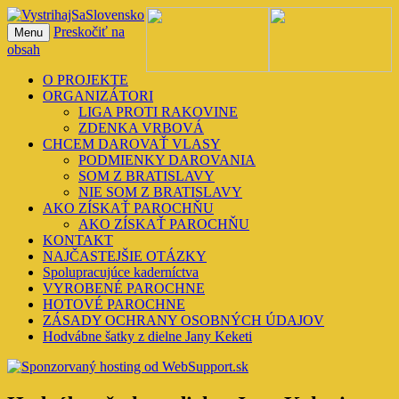
Preskočiť na
Menu
VystrihajSaSlovensko
obsah
O PROJEKTE
ORGANIZÁTORI
LIGA PROTI RAKOVINE
ZDENKA VRBOVÁ
CHCEM DAROVAŤ VLASY
PODMIENKY DAROVANIA
SOM Z BRATISLAVY
NIE SOM Z BRATISLAVY
AKO ZÍSKAŤ PAROCHŇU
AKO ZÍSKAŤ PAROCHŇU
KONTAKT
NAJČASTEJŠIE OTÁZKY
Spolupracujúce kaderníctva
VYROBENÉ PAROCHNE
HOTOVÉ PAROCHNE
ZÁSADY OCHRANY OSOBNÝCH ÚDAJOV
Hodvábne šatky z dielne Jany Keketi