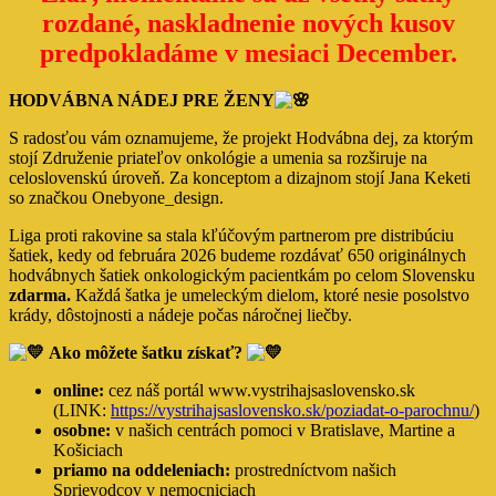
rozdané, naskladnenie nových kusov
predpokladáme v mesiaci December.
HODVÁBNA NÁDEJ PRE ŽENY
S radosťou vám oznamujeme, že projekt Hodvábna dej, za ktorým
stojí Združenie priateľov onkológie a umenia sa rozširuje na
celoslovenskú úroveň. Za konceptom a dizajnom stojí Jana Keketi
so značkou Onebyone_design.
Liga proti rakovine sa stala kľúčovým partnerom pre distribúciu
šatiek, kedy od februára 2026 budeme rozdávať 650 originálnych
hodvábnych šatiek onkologickým pacientkám po celom Slovensku
zdarma.
Každá šatka je umeleckým dielom, ktoré nesie posolstvo
krády, dôstojnosti a nádeje počas náročnej liečby.
Ako môžete šatku získať?
online:
cez náš portál www.vystrihajsaslovensko.sk
(LINK:
https://vystrihajsaslovensko.sk/poziadat-o-parochnu/
)
osobne:
v našich centrách pomoci v Bratislave, Martine a
Košiciach
priamo na oddeleniach:
prostredníctvom našich
Sprievodcov v nemocniciach