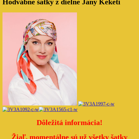
Hodvábne šatky z dielne Jany Keketi
Dôležitá informácia!
Žiaľ, momentálne sú už všetky šatky