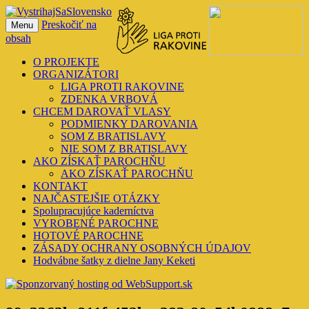
Preskočiť na
Menu
VystrihajSaSlovensko
obsah
O PROJEKTE
ORGANIZÁTORI
LIGA PROTI RAKOVINE
ZDENKA VRBOVÁ
CHCEM DAROVAŤ VLASY
PODMIENKY DAROVANIA
SOM Z BRATISLAVY
NIE SOM Z BRATISLAVY
AKO ZÍSKAŤ PAROCHŇU
AKO ZÍSKAŤ PAROCHŇU
KONTAKT
NAJČASTEJŠIE OTÁZKY
Spolupracujúce kaderníctva
VYROBENÉ PAROCHNE
HOTOVÉ PAROCHNE
ZÁSADY OCHRANY OSOBNÝCH ÚDAJOV
Hodvábne šatky z dielne Jany Keketi