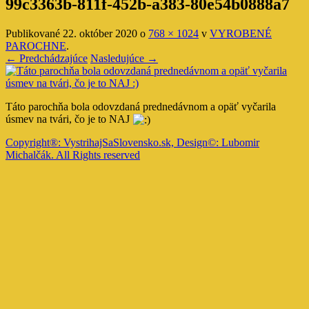
99c3363b-811f-452b-a383-80e54b0888a7
Publikované
22. október 2020
o
768 × 1024
v
VYROBENÉ
PAROCHNE
.
← Predchádzajúce
Nasledujúce →
Táto parochňa bola odovzdaná prednedávnom a opäť vyčarila
úsmev na tvári, čo je to NAJ
Copyright®: VystrihajSaSlovensko.sk, Design©: Lubomir
Michalčák. All Rights reserved