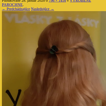
Publikované
28. január 2020
o
796 × 1416
v
VYROBENÉ
PAROCHNE
.
← Predchádzajúce
Nasledujúce →