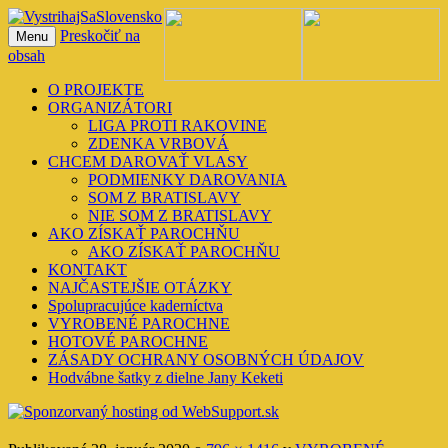
Preskočiť na
Menu
VystrihajSaSlovensko
obsah
O PROJEKTE
ORGANIZÁTORI
LIGA PROTI RAKOVINE
ZDENKA VRBOVÁ
CHCEM DAROVAŤ VLASY
PODMIENKY DAROVANIA
SOM Z BRATISLAVY
NIE SOM Z BRATISLAVY
AKO ZÍSKAŤ PAROCHŇU
AKO ZÍSKAŤ PAROCHŇU
KONTAKT
NAJČASTEJŠIE OTÁZKY
Spolupracujúce kaderníctva
VYROBENÉ PAROCHNE
HOTOVÉ PAROCHNE
ZÁSADY OCHRANY OSOBNÝCH ÚDAJOV
Hodvábne šatky z dielne Jany Keketi