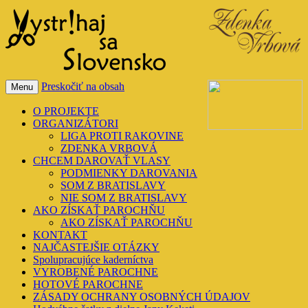
VystrihajSaSlovensko
Preskočiť na obsah
Menu
O PROJEKTE
ORGANIZÁTORI
LIGA PROTI RAKOVINE
ZDENKA VRBOVÁ
CHCEM DAROVAŤ VLASY
PODMIENKY DAROVANIA
SOM Z BRATISLAVY
NIE SOM Z BRATISLAVY
AKO ZÍSKAŤ PAROCHŇU
AKO ZÍSKAŤ PAROCHŇU
KONTAKT
NAJČASTEJŠIE OTÁZKY
Spolupracujúce kaderníctva
VYROBENÉ PAROCHNE
HOTOVÉ PAROCHNE
ZÁSADY OCHRANY OSOBNÝCH ÚDAJOV