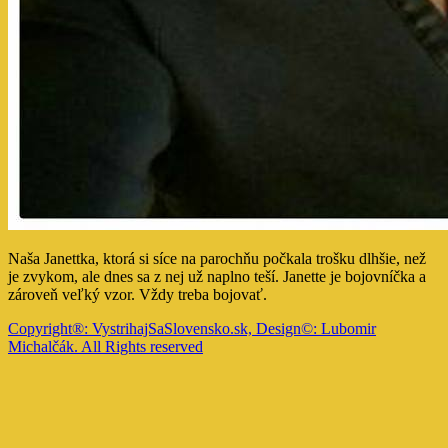
Naša Janettka, ktorá si síce na parochňu počkala trošku dlhšie, než
je zvykom, ale dnes sa z nej už naplno teší. Janette je bojovníčka a
zároveň veľký vzor. Vždy treba bojovať.
Copyright®: VystrihajSaSlovensko.sk, Design©: Lubomir
Michalčák. All Rights reserved