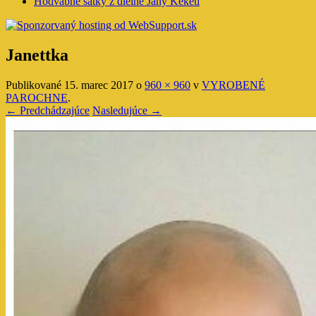
Hodvábne šatky z dielne Jany Keketi
Janettka
Publikované
15. marec 2017
o
960 × 960
v
VYROBENÉ
PAROCHNE
.
← Predchádzajúce
Nasledujúce →