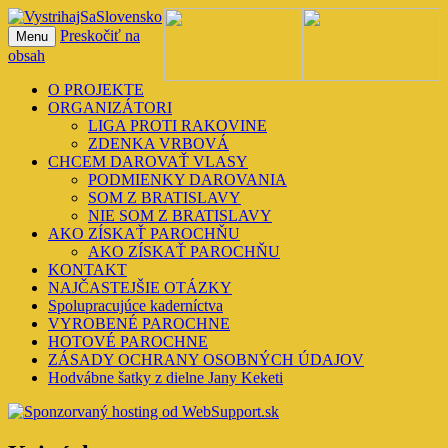
Preskočiť na
Menu
VystrihajSaSlovensko
obsah
O PROJEKTE
ORGANIZÁTORI
LIGA PROTI RAKOVINE
ZDENKA VRBOVÁ
CHCEM DAROVAŤ VLASY
PODMIENKY DAROVANIA
SOM Z BRATISLAVY
NIE SOM Z BRATISLAVY
AKO ZÍSKAŤ PAROCHŇU
AKO ZÍSKAŤ PAROCHŇU
KONTAKT
NAJČASTEJŠIE OTÁZKY
Spolupracujúce kaderníctva
VYROBENÉ PAROCHNE
HOTOVÉ PAROCHNE
ZÁSADY OCHRANY OSOBNÝCH ÚDAJOV
Hodvábne šatky z dielne Jany Keketi