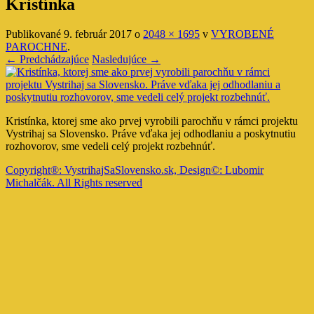
Kristínka
Publikované
9. február 2017
o
2048 × 1695
v
VYROBENÉ
PAROCHNE
.
← Predchádzajúce
Nasledujúce →
Kristínka, ktorej sme ako prvej vyrobili parochňu v rámci projektu
Vystrihaj sa Slovensko. Práve vďaka jej odhodlaniu a poskytnutiu
rozhovorov, sme vedeli celý projekt rozbehnúť.
Copyright®: VystrihajSaSlovensko.sk, Design©: Lubomir
Michalčák. All Rights reserved