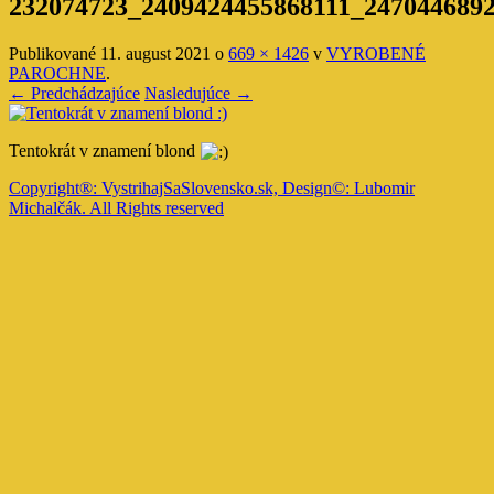
232074723_2409424455868111_247044689
Publikované
11. august 2021
o
669 × 1426
v
VYROBENÉ
PAROCHNE
.
← Predchádzajúce
Nasledujúce →
Tentokrát v znamení blond
Copyright®: VystrihajSaSlovensko.sk, Design©: Lubomir
Michalčák. All Rights reserved