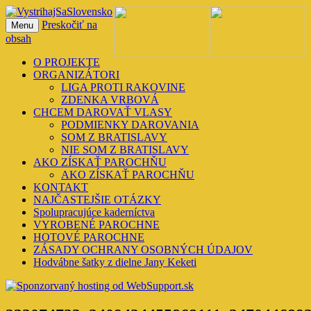
Preskočiť na
Menu
VystrihajSaSlovensko
obsah
O PROJEKTE
ORGANIZÁTORI
LIGA PROTI RAKOVINE
ZDENKA VRBOVÁ
CHCEM DAROVAŤ VLASY
PODMIENKY DAROVANIA
SOM Z BRATISLAVY
NIE SOM Z BRATISLAVY
AKO ZÍSKAŤ PAROCHŇU
AKO ZÍSKAŤ PAROCHŇU
KONTAKT
NAJČASTEJŠIE OTÁZKY
Spolupracujúce kaderníctva
VYROBENÉ PAROCHNE
HOTOVÉ PAROCHNE
ZÁSADY OCHRANY OSOBNÝCH ÚDAJOV
Hodvábne šatky z dielne Jany Keketi