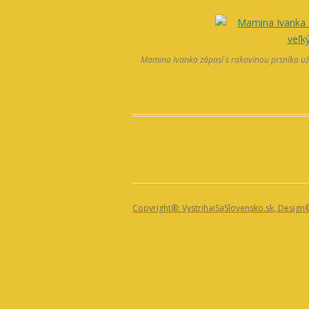
Mamina Ivanka zápasí s rakovinou prsníka už p
Copyright®: VystrihajSaSlovensko.sk, Design©