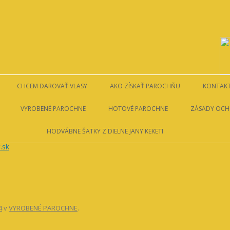
ko
Preskočiť
na
obsah
CHCEM DAROVAŤ VLASY
AKO ZÍSKAŤ PAROCHŇU
KONTAK
I RAKOVINE
PODMIENKY DAROVANIA
AKO ZÍSKAŤ PAROCHŇU
VYROBENÉ PAROCHNE
HOTOVÉ PAROCHNE
ZÁSADY OCH
 VRBOVÁ
SOM Z BRATISLAVY
HODVÁBNE ŠATKY Z DIELNE JANY KEKETI
NIE SOM Z BRATISLAVY
4
v
VYROBENÉ PAROCHNE
.