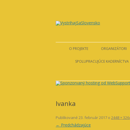
VystrihajSaSlovens
O PROJEKTE
ORGANIZÁTORI
LIGA PROT
SPOLUPRACUJÚCE KADERNÍCTVA
ZDENKA
Ivanka
Publikované
23. február 2017
o
2448 × 326
← Predchádzajúce