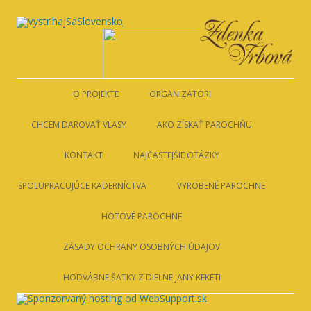
VystrihajSaSlovensko
Preskočiť
na
obsah
O PROJEKTE
ORGANIZÁTORI
LIGA PROTI RAKOVINE
CHCEM DAROVAŤ VLASY
AKO ZÍSKAŤ PAROCHŇU
ZDENKA VRBOVÁ
PODMIENKY DAROVANIA
AKO ZÍSKAŤ PAROCHŇU
KONTAKT
NAJČASTEJŠIE OTÁZKY
SOM Z BRATISLAVY
SPOLUPRACUJÚCE KADERNÍCTVA
VYROBENÉ PAROCHNE
NIE SOM Z BRATISLAVY
HOTOVÉ PAROCHNE
ZÁSADY OCHRANY OSOBNÝCH ÚDAJOV
HODVÁBNE ŠATKY Z DIELNE JANY KEKETI