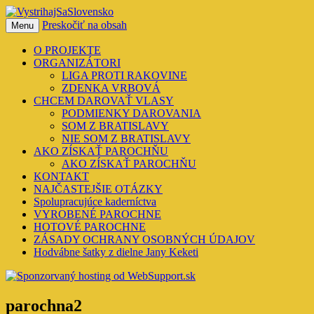
Preskočiť na obsah
Menu
VystrihajSaSlovensko
O PROJEKTE
ORGANIZÁTORI
LIGA PROTI RAKOVINE
ZDENKA VRBOVÁ
CHCEM DAROVAŤ VLASY
PODMIENKY DAROVANIA
SOM Z BRATISLAVY
NIE SOM Z BRATISLAVY
AKO ZÍSKAŤ PAROCHŇU
AKO ZÍSKAŤ PAROCHŇU
KONTAKT
NAJČASTEJŠIE OTÁZKY
Spolupracujúce kaderníctva
VYROBENÉ PAROCHNE
HOTOVÉ PAROCHNE
ZÁSADY OCHRANY OSOBNÝCH ÚDAJOV
Hodvábne šatky z dielne Jany Keketi
parochna2