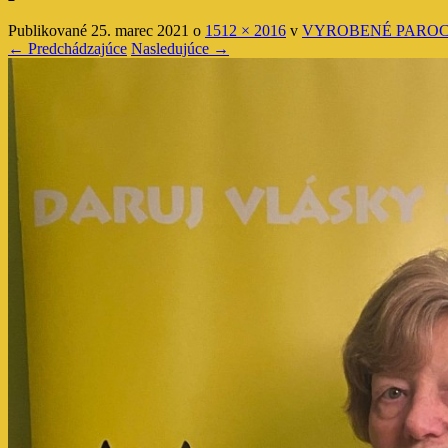
Publikované
25. marec 2021
o
1512 × 2016
v
VYROBENÉ PARO
← Predchádzajúce
Nasledujúce →