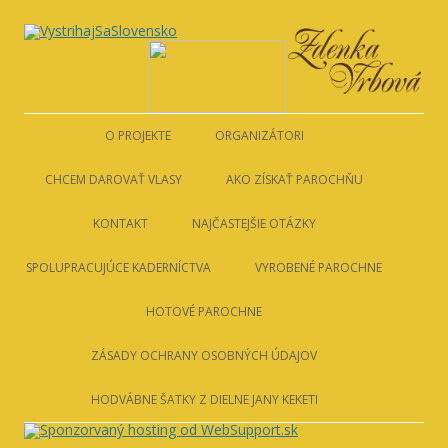
VystrihajSaSlovensko
Preskočiť
na
obsah
O PROJEKTE
ORGANIZÁTORI
LIGA PROTI RAKOVINE
CHCEM DAROVAŤ VLASY
AKO ZÍSKAŤ PAROCHŇU
ZDENKA VRBOVÁ
PODMIENKY DAROVANIA
AKO ZÍSKAŤ PAROCHŇU
KONTAKT
NAJČASTEJŠIE OTÁZKY
SOM Z BRATISLAVY
SPOLUPRACUJÚCE KADERNÍCTVA
VYROBENÉ PAROCHNE
NIE SOM Z BRATISLAVY
HOTOVÉ PAROCHNE
ZÁSADY OCHRANY OSOBNÝCH ÚDAJOV
HODVÁBNE ŠATKY Z DIELNE JANY KEKETI